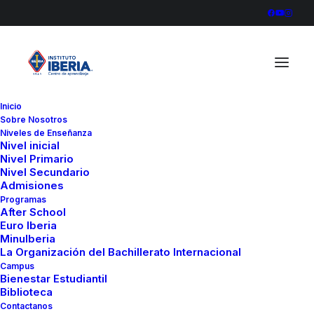
Inicio
Sobre Nosotros
Niveles de Enseñanza
Nivel inicial
Nivel Primario
Nivel Secundario
Admisiones
Programas
In
Colegio
•
octubre 20, 2022
•
1 Minute
After School
Euro Iberia
Lanzamiento del
MinuIberia
La Organización del Bachillerato Internacional
proyecto "La Música
Campus
Bienestar Estudiantil
en los Procesos de
Biblioteca
Contactanos