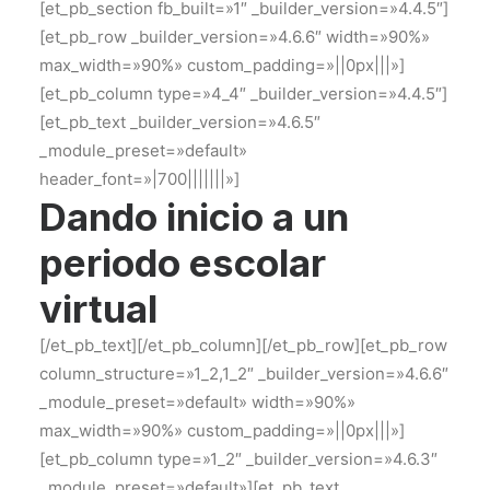
[et_pb_section fb_built=»1″ _builder_version=»4.4.5″]
[et_pb_row _builder_version=»4.6.6″ width=»90%»
max_width=»90%» custom_padding=»||0px|||»]
[et_pb_column type=»4_4″ _builder_version=»4.4.5″]
[et_pb_text _builder_version=»4.6.5″
_module_preset=»default»
header_font=»|700|||||||»]
Dando inicio a un
periodo escolar
virtual
[/et_pb_text][/et_pb_column][/et_pb_row][et_pb_row
column_structure=»1_2,1_2″ _builder_version=»4.6.6″
_module_preset=»default» width=»90%»
max_width=»90%» custom_padding=»||0px|||»]
[et_pb_column type=»1_2″ _builder_version=»4.6.3″
_module_preset=»default»][et_pb_text