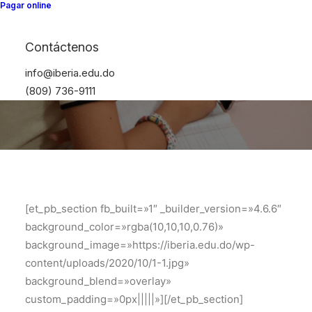
Pagar online
Iberia41
Contáctenos
info@iberia.edu.do
(809) 736-9111
[et_pb_section fb_built=»1″ _builder_version=»4.6.6″
background_color=»rgba(10,10,10,0.76)»
background_image=»https://iberia.edu.do/wp-
content/uploads/2020/10/1-1.jpg»
background_blend=»overlay»
custom_padding=»0px|||||»][/et_pb_section]