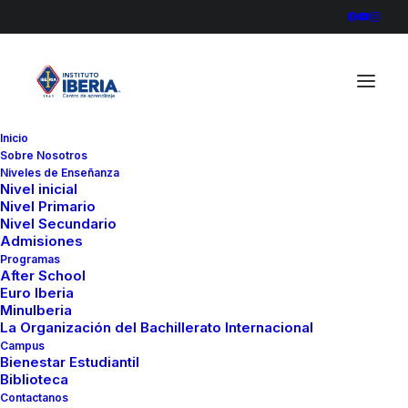
Inicio
Sobre Nosotros
Niveles de Enseñanza
Nivel inicial
Nivel Primario
Nivel Secundario
Admisiones
Programas
After School
Euro Iberia
In
Colegio
•
octubre 22, 2020
•
1 Minute
MinuIberia
La Organización del Bachillerato Internacional
Dando inicio a un
Campus
Bienestar Estudiantil
periodo escolar virtual
Biblioteca
Contactanos