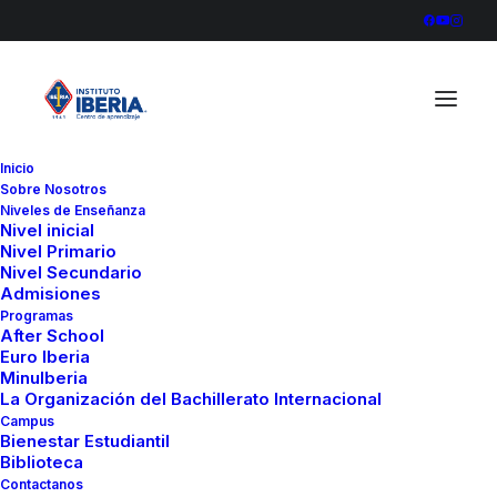
Inicio
Sobre Nosotros
Vera Sofía Morillo – 3
Niveles de Enseñanza
Nivel inicial
Home
Vera Sofía Morillo - 3
Vera Sofía Morillo – 3
Nivel Primario
Nivel Secundario
Admisiones
Programas
After School
Euro Iberia
MinuIberia
La Organización del Bachillerato Internacional
Campus
Bienestar Estudiantil
Biblioteca
Contactanos