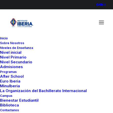
Inicio
Sobre Nosotros
‘ 3 Oct 2024 8
Niveles de Enseñanza
Nivel inicial
Home
Colegio
Taller con el Psicólogo Zoilo García
Nivel Primario
‘ 3 Oct 2024 8
Nivel Secundario
Admisiones
Programas
After School
Euro Iberia
MinuIberia
La Organización del Bachillerato Internacional
Campus
Bienestar Estudiantil
Biblioteca
Contactanos