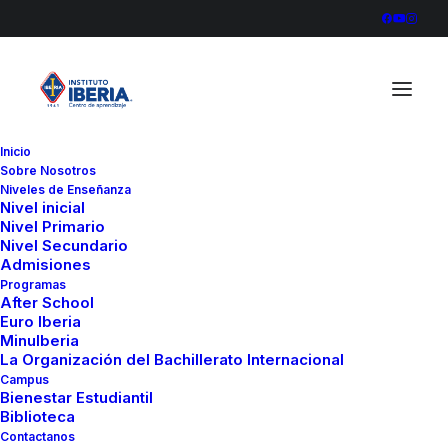
Inicio
Sobre Nosotros
Miguel de la Cruz – Desconexión
Niveles de Enseñanza
Nivel inicial
Home
Miguel de la Cruz - Desconexión
Nivel Primario
Miguel de la Cruz – Desconexión
Nivel Secundario
Admisiones
Programas
After School
Euro Iberia
MinuIberia
La Organización del Bachillerato Internacional
Campus
Bienestar Estudiantil
Biblioteca
Contactanos