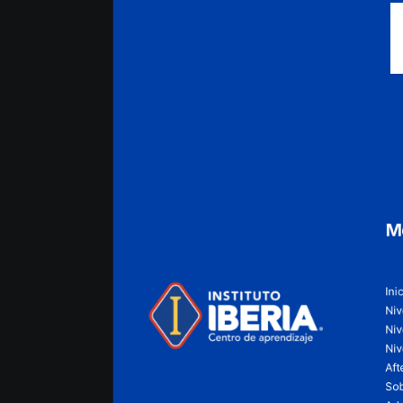
M
Ini
Niv
Niv
Niv
Aft
Sob