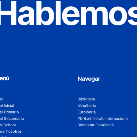
Hablemo
enú
Navegar
cio
Biblioteca
el Inicial
MinuIberia
el Primario
EuroIberia
el Secundario
PD Bachillerato Internacional
er School
Bienestar Estudiantil
re Nosotros