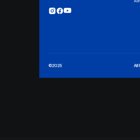
Ad
©2025
All