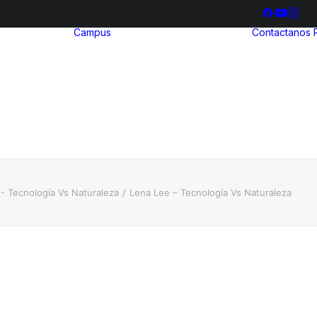
Campus
Contactanos
hool
ria
Bienestar
ia
Estudiantil
ización
Biblioteca
illerato
ional
- Tecnología Vs Naturaleza
Lena Lee – Tecnología Vs Naturaleza