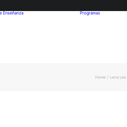
de Enseñanza
Programas
After Sc
Nivel inicial
Euro Ibe
Nivel Primario
MinuIber
Nivel Secundario
La Organ
Admisiones
del Bach
Internac
Home
Lena Lee 