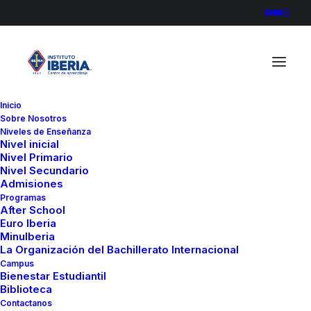
Inicio
Sobre Nosotros
Diego Lora – A través del Tiempo
Niveles de Enseñanza
Nivel inicial
Home
Diego Lora - A través del Tiempo
Nivel Primario
Diego Lora – A través del Tiempo
Nivel Secundario
Admisiones
Programas
After School
Euro Iberia
MinuIberia
La Organización del Bachillerato Internacional
Campus
Bienestar Estudiantil
Biblioteca
Contactanos