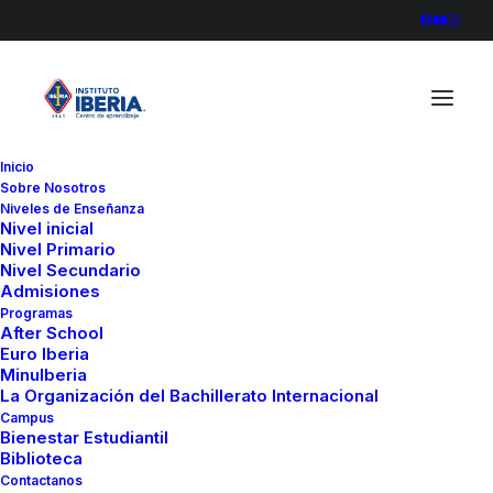
Inicio
Sobre Nosotros
Carlos Tejada – Cielo en Llamas
Niveles de Enseñanza
Nivel inicial
Home
Carlos Tejada - Cielo en Llamas
Nivel Primario
Carlos Tejada – Cielo en Llamas
Nivel Secundario
Admisiones
Programas
After School
Euro Iberia
MinuIberia
La Organización del Bachillerato Internacional
Campus
Bienestar Estudiantil
Biblioteca
Contactanos