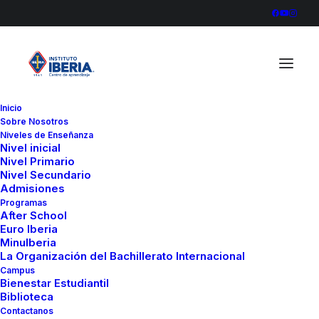
Inicio
Sobre Nosotros
Alpha Life Science 5
Niveles de Enseñanza
Nivel inicial
Home
Alpha Life Science 5
Alpha Life Science 5
Nivel Primario
Nivel Secundario
Admisiones
Programas
After School
Euro Iberia
MinuIberia
La Organización del Bachillerato Internacional
Campus
Bienestar Estudiantil
Biblioteca
Contactanos