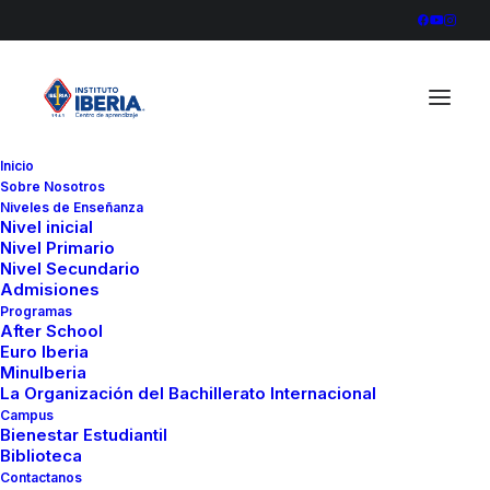
Inicio
Sobre Nosotros
836A4326
Niveles de Enseñanza
Nivel inicial
Home
EcoIberia
Nivel Primario
Un día de Ciencia Divertida en el Instituto Iberia
Nivel Secundario
Admisiones
836A4326
Programas
After School
Euro Iberia
MinuIberia
La Organización del Bachillerato Internacional
Campus
Bienestar Estudiantil
Biblioteca
Contactanos