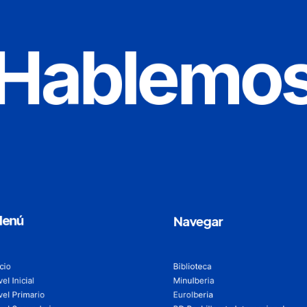
Hablemo
enú
Navegar
icio
Biblioteca
vel Inicial
MinuIberia
vel Primario
EuroIberia