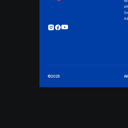
Ni
Af
So
Ad
©2025
Al