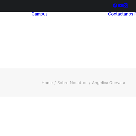
Campus
Contactanos
hool
ria
Bienestar
ia
Estudiantil
ización
Biblioteca
illerato
ional
Home
Sobre Nosotros
Angelica Guevara