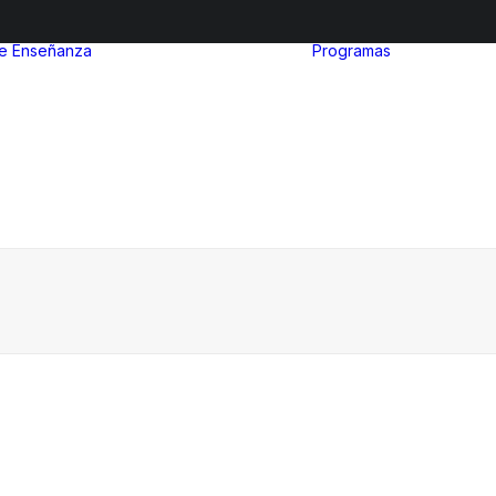
de Enseñanza
Programas
After Sc
Nivel inicial
Euro Ibe
Nivel Primario
MinuIber
Nivel Secundario
La Organ
Admisiones
del Bach
Internac