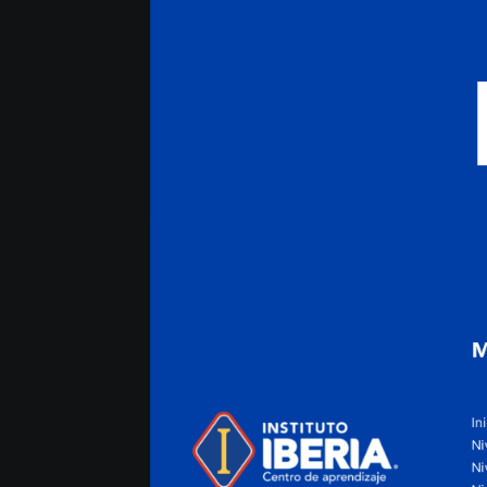
M
In
Ni
Ni