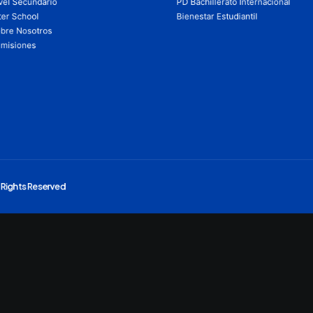
vel Secundario
PD Bachillerato Internacional
ter School
Bienestar Estudiantil
bre Nosotros
misiones
l Rights Reserved