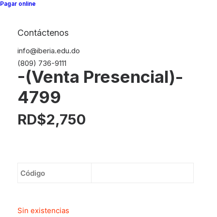
Pagar online
Inicio
Libros
Contáctenos
Bridges 2023 B Part 1 -(Venta Presencial)- 4799
info@iberia.edu.do
Bridges 2023 B Part 1
(809) 736-9111
-(Venta Presencial)-
4799
RD$
2,750
Código
Sin existencias