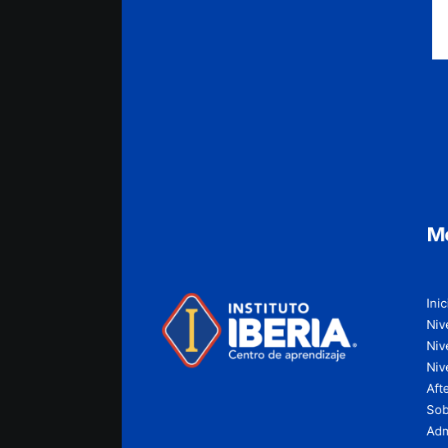
M
Inic
Nive
Niv
Niv
Aft
Sob
Adm