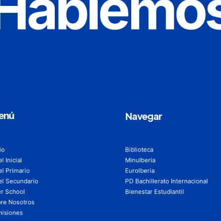
Hablemo
enú
Navegar
io
Biblioteca
l Inicial
MinuIberia
el Primario
EuroIberia
el Secundario
PD Bachillerato Internacional
er School
Bienestar Estudiantil
re Nosotros
isiones