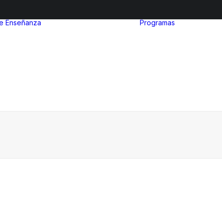
de Enseñanza
Programas
After Sc
Nivel inicial
Euro Ibe
Nivel Primario
MinuIber
Nivel Secundario
La Organ
Admisiones
del Bach
Internac