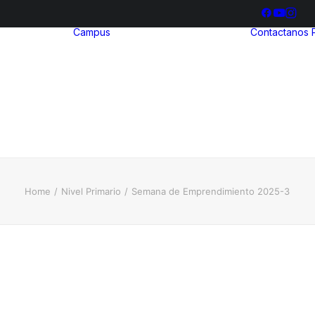
Campus
Contactanos
hool
ria
Bienestar
ia
Estudiantil
ización
Biblioteca
illerato
ional
Home
Nivel Primario
Semana de Emprendimiento 2025-3