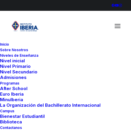
Inicio
Sobre Nosotros
CJ1A3268
Niveles de Enseñanza
Nivel inicial
Home
Nivel Primario
CJ1A3268
Nivel Primario
Nivel Secundario
Admisiones
Programas
After School
Euro Iberia
MinuIberia
La Organización del Bachillerato Internacional
Campus
Bienestar Estudiantil
Biblioteca
Contactanos