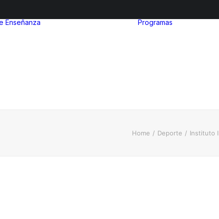
de Enseñanza
Programas
After Sc
Nivel inicial
Euro Ibe
Nivel Primario
MinuIber
Nivel Secundario
La Organ
Admisiones
del Bach
Internac
Home
Deporte
Instituto