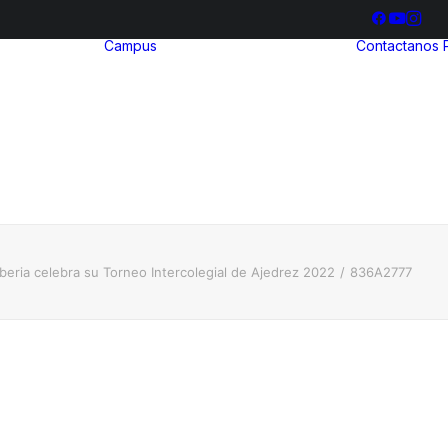
Campus
Contactanos
hool
ria
Bienestar
ia
Estudiantil
ización
Biblioteca
illerato
ional
 Iberia celebra su Torneo Intercolegial de Ajedrez 2022
836A2777