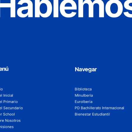
Hablemo
enú
Navegar
io
Biblioteca
l Inicial
MinuIberia
el Primario
EuroIberia
el Secundario
PD Bachillerato Internacional
er School
Bienestar Estudiantil
re Nosotros
isiones