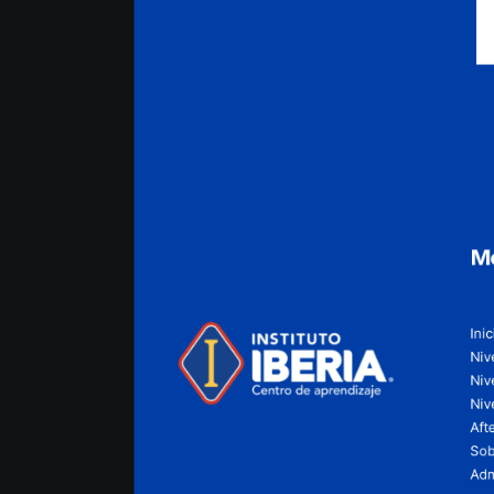
M
Inic
Nive
Niv
Niv
Aft
Sob
Adm