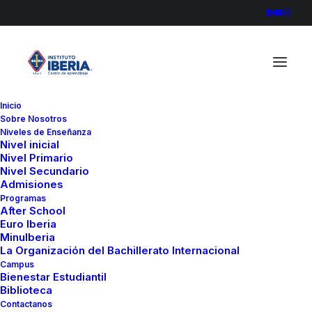
Inicio
Sobre Nosotros
836A2723
Niveles de Enseñanza
Nivel inicial
Home
Deporte
Nivel Primario
Instituto Iberia celebra su Torneo Intercolegial de Ajedrez
Nivel Secundario
Admisiones
2022
Programas
836A2723
After School
Euro Iberia
MinuIberia
La Organización del Bachillerato Internacional
Campus
Bienestar Estudiantil
Biblioteca
Contactanos