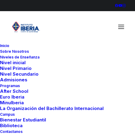
Inicio
Sobre Nosotros
836A2158
Niveles de Enseñanza
Nivel inicial
Home
Arte
Nivel Primario
Exposición sobre Dioses Mitológicos de Grecia y Roma
Nivel Secundario
Admisiones
836A2158
Programas
After School
Euro Iberia
MinuIberia
La Organización del Bachillerato Internacional
Campus
Bienestar Estudiantil
Biblioteca
Contactanos