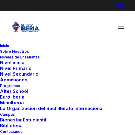
Inicio
Sobre Nosotros
euroiberia20244
Niveles de Enseñanza
Nivel inicial
Home
Euro Iberia
euroiberia20244
Nivel Primario
Nivel Secundario
Admisiones
Programas
After School
Euro Iberia
MinuIberia
La Organización del Bachillerato Internacional
Campus
Bienestar Estudiantil
Biblioteca
Contactanos