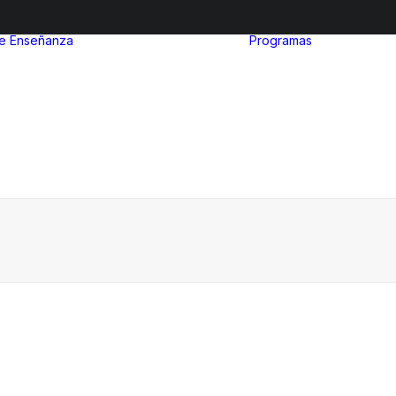
de Enseñanza
Programas
After Sc
Nivel inicial
Euro Ibe
Nivel Primario
MinuIber
Nivel Secundario
La Organ
Admisiones
del Bach
Internac