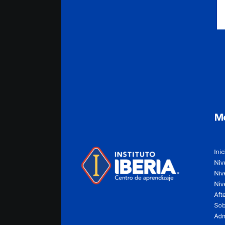
M
Inic
Nive
Niv
Niv
Aft
Sob
Adm