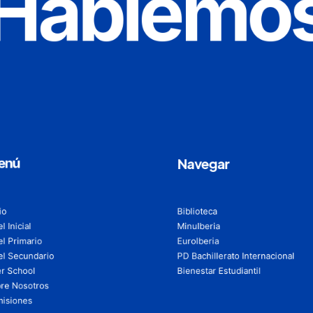
Hablemo
enú
Navegar
io
Biblioteca
l Inicial
MinuIberia
el Primario
EuroIberia
el Secundario
PD Bachillerato Internacional
er School
Bienestar Estudiantil
re Nosotros
isiones