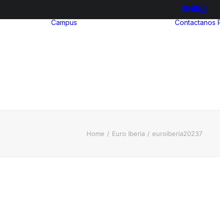
Campus
Contactanos
hool
ria
Bienestar
ia
Estudiantil
ización
Biblioteca
illerato
ional
Home
Euro Iberia
euroiberia20237