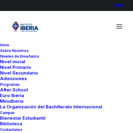
Inicio
Sobre Nosotros
euroiberia20235
Niveles de Enseñanza
Nivel inicial
Home
Euro Iberia
euroiberia20235
Nivel Primario
Nivel Secundario
Admisiones
Programas
After School
Euro Iberia
MinuIberia
La Organización del Bachillerato Internacional
Campus
Bienestar Estudiantil
Biblioteca
Contactanos