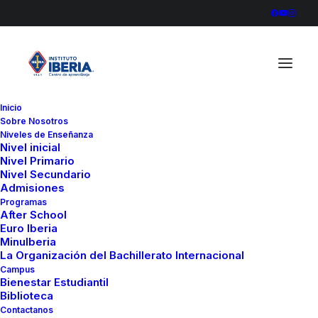
Inicio
Sobre Nosotros
836A9628
Niveles de Enseñanza
Nivel inicial
Home
Colegio
Nivel Primario
Estudiantes del Instituto Iberia conocen ofertas
Nivel Secundario
Admisiones
académicas en Europa
Programas
836A9628
After School
Euro Iberia
MinuIberia
La Organización del Bachillerato Internacional
Campus
Bienestar Estudiantil
Biblioteca
Contactanos