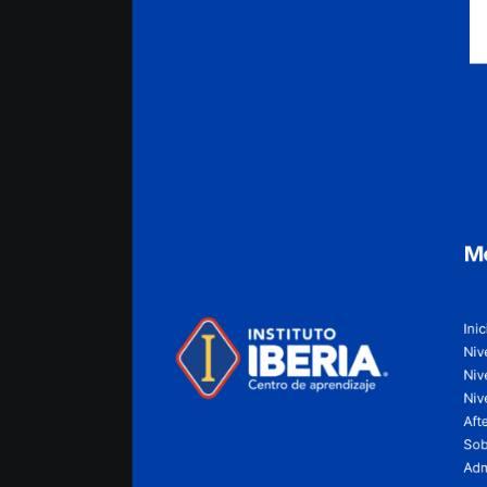
M
Inic
Nive
Niv
Niv
Aft
Sob
Adm