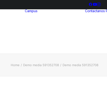
Campus
Contactanos
hool
ria
Bienestar
ia
Estudiantil
ización
Biblioteca
illerato
ional
Home
Demo media 591352708
Demo media 591352708