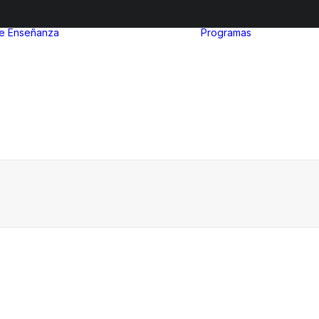
de Enseñanza
Programas
After Sc
Nivel inicial
Euro Ibe
Nivel Primario
MinuIber
Nivel Secundario
La Organ
Admisiones
del Bach
Internac