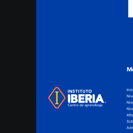
M
Inic
Nive
Niv
Niv
Aft
Sob
Adm