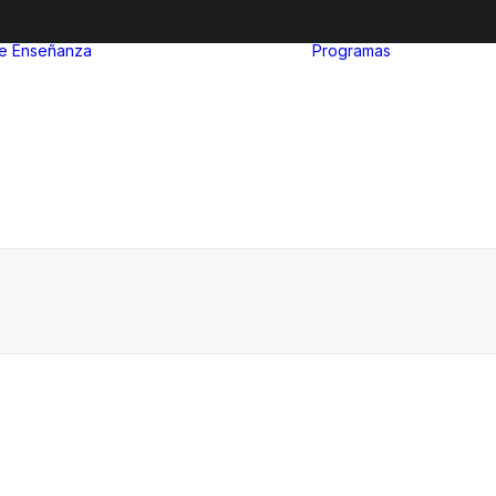
de Enseñanza
Programas
After Sc
Nivel inicial
Euro Ibe
Nivel Primario
MinuIber
Nivel Secundario
La Organ
Admisiones
del Bach
Internac