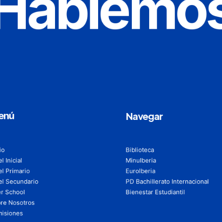
Hablemo
enú
Navegar
io
Biblioteca
l Inicial
MinuIberia
el Primario
EuroIberia
el Secundario
PD Bachillerato Internacional
er School
Bienestar Estudiantil
re Nosotros
isiones