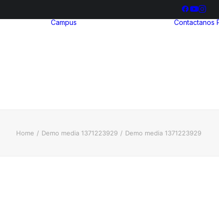
Campus
Contactanos
hool
ria
Bienestar
ia
Estudiantil
ización
Biblioteca
illerato
ional
Home
Demo media 1371223929
Demo media 1371223929