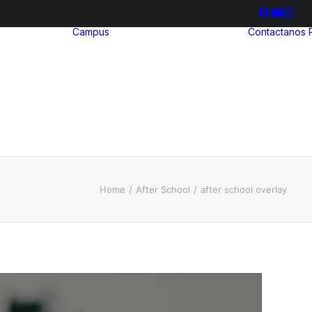
Campus
Contactanos
hool
ria
Bienestar
ia
Estudiantil
ización
Biblioteca
illerato
ional
Home
After School
after school overlay