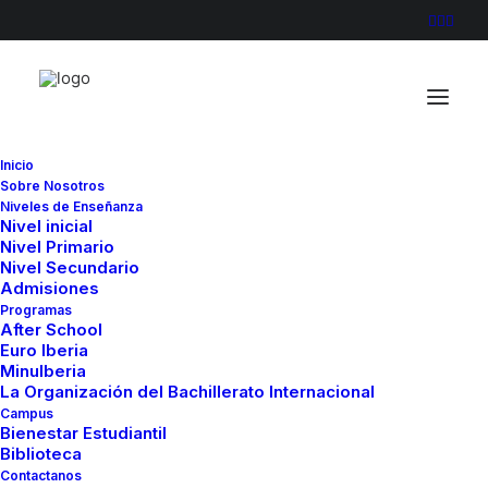
Inicio
Sobre Nosotros
836A0360 (1)
Niveles de Enseñanza
Nivel inicial
Home
836A0360 (1)
836A0360 (1)
Nivel Primario
Nivel Secundario
Admisiones
Programas
After School
Euro Iberia
MinuIberia
La Organización del Bachillerato Internacional
Campus
Bienestar Estudiantil
Biblioteca
Contactanos